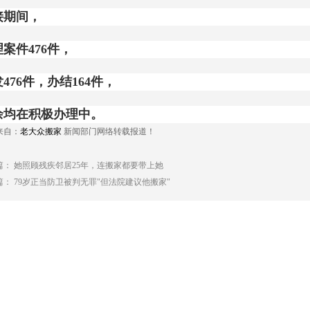
接期间，
案件476件，
476件，办结164件，
余均在积极办理中。
来自：
老大众搬家
新闻部门网络转载报道！
篇：
她照顾残疾邻居25年，连搬家都要带上她
篇：
79岁正当防卫被判无罪"但法院建议他搬家"