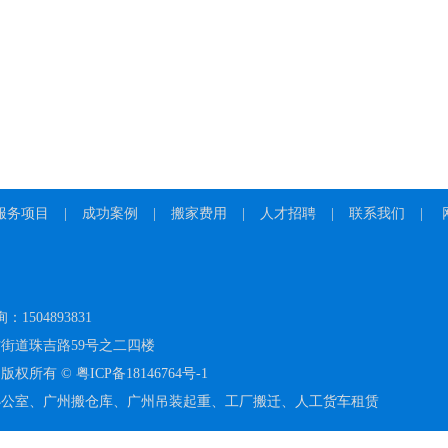
服务项目
|
成功案例
|
搬家费用
|
人才招聘
|
联系我们
|
：1504893831
街道珠吉路59号之二四楼
版权所有 ©
粤ICP备18146764号-1
办公室
、
广州搬仓库
、
广州吊装起重
、
工厂搬迁
、
人工货车租赁