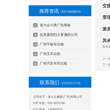
交
推荐资讯
/ RECOMMEND
受理
老大众35类广告商标
1
派发
抗美援朝烈士家属的公司
2
其
广州平板车出租
3
本文
广州叉车出租
4
上一
广州汽车吊车出租
5
下一
联系我们
/ CONTACT US
公司名字：老大众搬家(广东)有限公司
VIP 专线：020-38353760
Q Q 咨询：1504893831